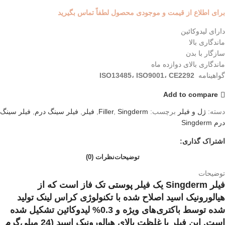
برای اطلاع از قیمت و موجودی محصول لطفاً تماس بگیرید
دارای لیدوکائین
ماندگاری بالا
سازگار با بدن
ماندگاری بالای دوازده ماه
گواهینامه
ISO13485، ISO9001، CE2292
Add to compare
دسته:
ژل و فیلر
برچسب:
Singderm
,
Filler
,
فیلر
,
فیلر سینگ درم
,
فیلر سینگ
درم Singderm
اشتراک گذاری:
توضیحات
نظرات (0)
توضیحات
فیلر Singderm یک فیلر پوستی تک فاز است که از
هیالورونیک اسید اصلاح شده با تکنولوژی کراس لینک تولید
شده توسط باکتری‌های ویژه و 0.3% لیدوکائین تشکیل شده
است. این فیلر با غلظت بالای هیالورونیک اسید (24 میلی‌گرم